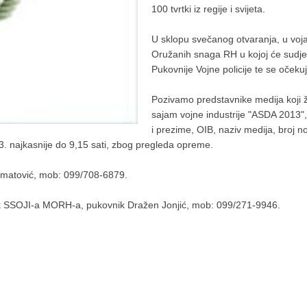
100 tvrtki iz regije i svijeta.
U sklopu svečanog otvaranja, u voja
Oružanih snaga RH u kojoj će sudje
Pukovnije Vojne policije te se očeku
Pozivamo predstavnike medija koji ž
sajam vojne industrije "ASDA 2013"
i prezime, OIB, naziv medija, broj n
13. najkasnije do 9,15 sati, zbog pregleda opreme.
imatović, mob: 099/708-6879.
ik SSOJI-a MORH-a, pukovnik Dražen Jonjić, mob: 099/271-9946.