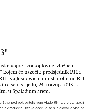
13"
ske vojne i zrakoplovne izložbe i
 kojem će nazočiti predsjednik RH i
RH Ivo Josipović i ministar obrane RH
 će se u srijedu, 24. travnja 2013. s
itu, u Spaladium areni.
 održava pod pokroviteljstvom Vlade RH, a u organizaciji
njenih Američkih Država očekuje se sudjelovanje više od