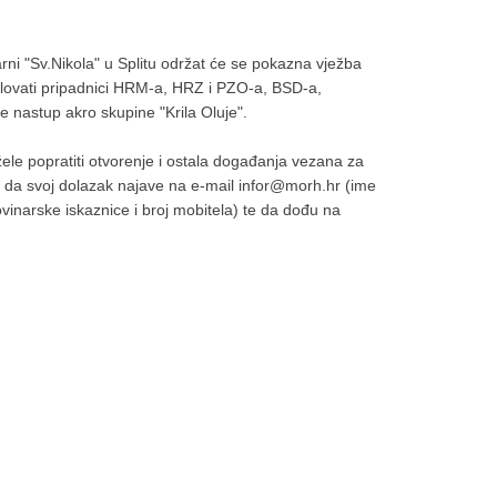
rni "Sv.Nikola" u Splitu održat će se pokazna vježba
lovati pripadnici HRM-a, HRZ i PZO-a, BSD-a,
je nastup akro skupine "Krila Oluje".
ele popratiti otvorenje i ostala događanja vezana za
, da svoj dolazak najave na e-mail infor@morh.hr (ime
ovinarske iskaznice i broj mobitela) te da dođu na