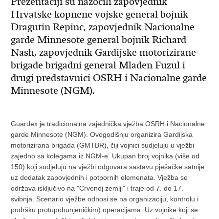
Prezentaciji su nazočili zapovjednik
Hrvatske kopnene vojske general bojnik
Dragutin Repinc, zapovjednik Nacionalne
garde Minnesote general bojnik Richard
Nash, zapovjednik Gardijske motorizirane
brigade brigadni general Mladen Fuzul i
drugi predstavnici OSRH i Nacionalne garde
Minnesote (NGM).
Guardex je tradicionalna zajednička vježba OSRH i Nacionalne
garde Minnesote (NGM). Ovogodišnju organizira Gardijska
motorizirana brigada (GMTBR), čiji vojnici sudjeluju u vježbi
zajedno sa kolegama iz NGM-e. Ukupan broj vojnika (više od
150) koji sudjeluju na vježbi odgovara sastavu pješačke satnije
uz dodatak zapovjednih i potpornih elemenata. Vježba se
održava isključivo na "Crvenoj zemlji" i traje od 7. do 17.
svibnja. Scenario vježbe odnosi se na organizaciju, kontrolu i
podršku protupobunjeničkim) operacijama. Uz vojnike koji se