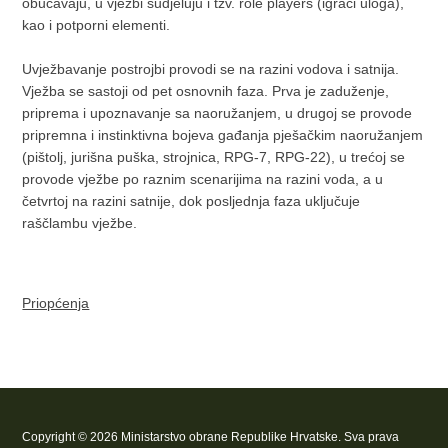
obučavaju, u vježbi sudjeluju i tzv. role players (igrači uloga),
kao i potporni elementi.
Uvježbavanje postrojbi provodi se na razini vodova i satnija.
Vježba se sastoji od pet osnovnih faza. Prva je zaduženje,
priprema i upoznavanje sa naoružanjem, u drugoj se provode
pripremna i instinktivna bojeva gađanja pješačkim naoružanjem
(pištolj, jurišna puška, strojnica, RPG-7, RPG-22), u trećoj se
provode vježbe po raznim scenarijima na razini voda, a u
četvrtoj na razini satnije, dok posljednja faza uključuje
raščlambu vježbe.
Priopćenja
Copyright © 2026 Ministarstvo obrane Republike Hrvatske. Sva prava