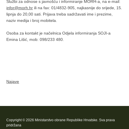
Službi za odnose s javnošću i informiranje MORH-a, na e-mail:
infor@morh.hr
ili na fax: 01/4832-905, najkasnije do srijede, 15.
lipnja do 20,00 sati. Prijava treba sadržavati ime i prezime,
naziv medija i broj mobitela.
Osoba za kontakt je načelnica Odjela informiranja SOJI-a
Emina Lišić, mob: 098/233 480.
Najave
Copyright © 2026 Ministarstvo obrane Republike Hrvatske. Sva prava
pridržana