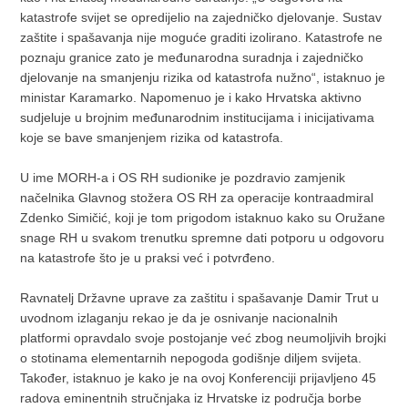
katastrofe svijet se opredijelio na zajedničko djelovanje. Sustav
zaštite i spašavanja nije moguće graditi izolirano. Katastrofe ne
poznaju granice zato je međunarodna suradnja i zajedničko
djelovanje na smanjenju rizika od katastrofa nužno“, istaknuo je
ministar Karamarko. Napomenuo je i kako Hrvatska aktivno
sudjeluje u brojnim međunarodnim institucijama i inicijativama
koje se bave smanjenjem rizika od katastrofa.
U ime MORH-a i OS RH sudionike je pozdravio zamjenik
načelnika Glavnog stožera OS RH za operacije kontraadmiral
Zdenko Simičić, koji je tom prigodom istaknuo kako su Oružane
snage RH u svakom trenutku spremne dati potporu u odgovoru
na katastrofe što je u praksi već i potvrđeno.
Ravnatelj Državne uprave za zaštitu i spašavanje Damir Trut u
uvodnom izlaganju rekao je da je osnivanje nacionalnih
platformi opravdalo svoje postojanje već zbog neumoljivih brojki
o stotinama elementarnih nepogoda godišnje diljem svijeta.
Također, istaknuo je kako je na ovoj Konferenciji prijavljeno 45
radova eminentnih stručnjaka iz Hrvatske iz područja borbe