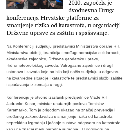
2010. započela je
dvodnevna Druga
konferencija Hrvatske platforme za
smanjenje rizika od katastrofa, u organiaciji
Državne uprave za zaštitu i spašavanje.
Na Konferenciji sudjeluju predstavnici Ministarstva obrane RH,
Ministarstva obitelji, branitelja i međugeneracijske solidarnosti,
akademske zajednice, Državne geodetske uprave,
Hidrometeorološkog zavoda, Vatrogasne zajednice i drugih
ustanova i zavoda koje na bilo koji način sudjeluju u odgovoru
na izvanredne situacije i katastrofe te predstavnici službi zaštite
i spašavanja iz zemalja u regiji.
Konferenciju je otvorio izaslanik predsjednice Vlade RH
Jadranke Kosor, ministar unutarnjih poslova Tomislav
Karamarko. Tom je prigodom ukazao na značaj prevencije i
uređenog zakonodavstva u smanjenju rizika od katastrofa,
neprekidnu izgradnju i jačanje sustava odgovora na katastrofe
kao i na značaj međunarodne suradnje. „U odgovoru na