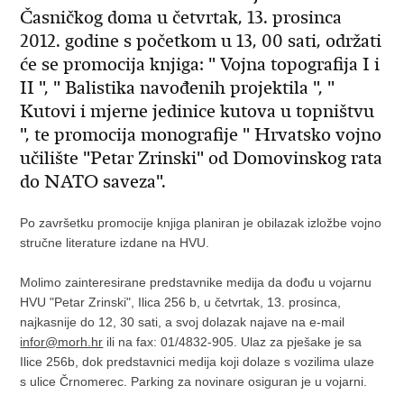
Časničkog doma u četvrtak, 13. prosinca
2012. godine s početkom u 13, 00 sati, održati
će se promocija knjiga: " Vojna topografija I i
II ", " Balistika navođenih projektila ", "
Kutovi i mjerne jedinice kutova u topništvu
", te promocija monografije " Hrvatsko vojno
učilište "Petar Zrinski" od Domovinskog rata
do NATO saveza".
Po završetku promocije knjiga planiran je obilazak izložbe vojno
stručne literature izdane na HVU.
Molimo zainteresirane predstavnike medija da dođu u vojarnu
HVU "Petar Zrinski", Ilica 256 b, u četvrtak, 13. prosinca,
najkasnije do 12, 30 sati, a svoj dolazak najave na e-mail
infor@morh.hr
ili na fax: 01/4832-905. Ulaz za pješake je sa
Ilice 256b, dok predstavnici medija koji dolaze s vozilima ulaze
s ulice Črnomerec. Parking za novinare osiguran je u vojarni.