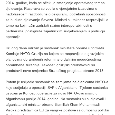
2014. godine, kada se očekuje smanjenje operativnog tempa
djelovanja. Rasprava se vodila o vjerojatnim izazovima u
nadolazećem razdoblju te o osiguranju potrebnih sposobnosti
za buduće djelovanje Saveza. Ministri su također raspravljali i o
tome na koji način zadržati razinu interoperabilnosti s
partnerima, postignute zajedničkim sudjelovanjem u području
operacije.
Drugog dana održan je sastanak ministara obrane u formatu
Komisije NATO-Gruzija na kojem se raspravljalo o gruzijskim
planovima obrambenih reformi te o daljnjim mogućnostima
obrambene suradnje. Također, gruzijski predstavnici su
predstavili nove smjernice Strateškog pregleda obrane 2013.
Potom je uslijedio sastanak sa zemljama ne-članicama NATO-a
koje sudjeluju u operaciji ISAF u Afganistanu. Tijekom sastanka
usvojen je Koncept operacije za novu NATO-ovu misiju u
Afganistanu poslije 2014. godine. Na sastanku su sudjelovali i
afganistanski ministar obrane Bismillah Khan Muhammadi,
Visoka predstavnica EU za vanjske poslove i sigurnosnu politiku