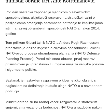
ministar obrane RH Ante Kotromanović.
Prvi dan sastanka započeo je sjednicom o savezničkim
sposobnostima, uključujući raspravu na strateškoj razini o
posljedicama smanjenja obrambene potrošnje te implikacijama
istih na razvoj obrambenih sposobnosti NATO-a nakon 2014.
godine.
Tom prilikom Glavni tajnik NATO-a Anders Fogh Rasmussen
predstavio je Zbirno izvješće o ciljevima sposobnosti u okviru
NATO-ovog procesa obrambenog planiranja (NATO Defence
Planning Process). Pored ministara obrane, prvoj raspravi
prisustvovao je i predstavnik Europske unije za vanjske poslove
i sigurnosnu politiku.
Sastanak je nastavljen raspravom o kibernetičkoj obrani, s
naglaskom na definiranje buduće uloge NATO-a u navedenom
području.
Ministri obrane su na radnoj večeri razgovarali o strateškim
smjernicama vezano uz budućnost NATO-a u razdoblju nakon