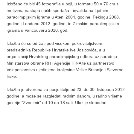
Izloženo će biti 45 fotografija u boji, u formatu 50 × 70 cm s
motivima nastupa naših sportaša - invalida na Ljetnim
paraolimpijskim igrama u Ateni 2004. godine, Pekingu 2008.
godine i Londonu 2012. godine, te Zimskim paraolimpijskim
igrama u Vancouveru 2010. god.
Izložba će se održati pod visokom pokroviteljstvom
predsjednika Republike Hrvatske Ive Josipovića, a u
organizaciji Hrvatskog paraolimpijskog odbora uz suradnju
Ministarstva obrane RH i Agencije HINA te uz partnerstvo
Veleposlanstva ujedinjene kraljevine Velike Britanije i Sjeverne
Irske.
Izložba je otvorena za posjetitelje od 23. do 30. listopada 2012.
godine, a može se razgledati radnim danom, u radno vrijeme
galerije "Zvonimir" od 10 do 18 sati. Ulaz je slobodan.