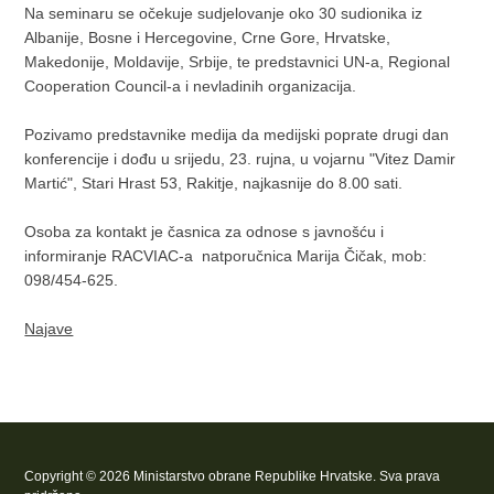
Na seminaru se očekuje sudjelovanje oko 30 sudionika iz
Albanije, Bosne i Hercegovine, Crne Gore, Hrvatske,
Makedonije, Moldavije, Srbije, te predstavnici UN-a, Regional
Cooperation Council-a i nevladinih organizacija.
Pozivamo predstavnike medija da medijski poprate drugi dan
konferencije i dođu u srijedu, 23. rujna, u vojarnu "Vitez Damir
Martić", Stari Hrast 53, Rakitje, najkasnije do 8.00 sati.
Osoba za kontakt je časnica za odnose s javnošću i
informiranje RACVIAC-a natporučnica Marija Čičak, mob:
098/454-625.
Najave
Copyright © 2026 Ministarstvo obrane Republike Hrvatske. Sva prava