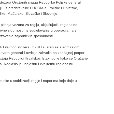
 stožera Oružanih snaga Republike Poljske general
ji, uz predstavnike EUCOM-a, Poljske i Hrvatske,
like, Mađarske, Slovačke i Slovenije.
itanja vezana za regiju, uključujući i regionalne
tivne sigurnosti, te sudjelovanje u operacijama s
državanje zajedničkih sposobnosti.
ik Glavnog stožera OS RH susreo se s admiralom
vora general Lovrić je zahvalio na značajnoj potpori
užaju Republici Hrvatskoj. Istaknuo je kako će Oružane
 Naglasio je uspješnu i kvalitetnu regionalnu
ke u stabilizaciji regije i naporima koje daje u