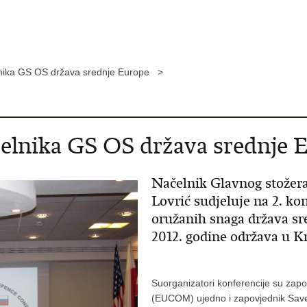
lnika GS OS država srednje Europe >
čelnika GS OS država srednje 
Načelnik Glavnog stožer
Lovrić sudjeluje na 2. ko
oružanih snaga država sre
2012. godine održava u K
Suorganizatori konferencije su zap
(EUCOM) ujedno i zapovjednik Save