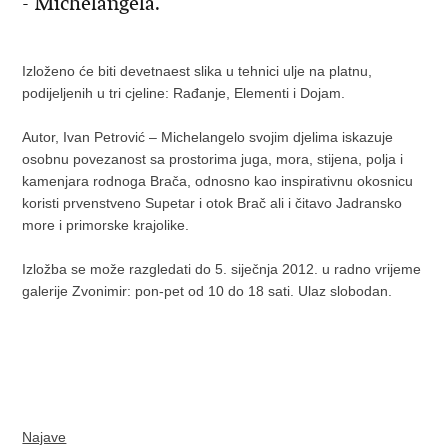
- Michelangela.
Izloženo će biti devetnaest slika u tehnici ulje na platnu,
podijeljenih u tri cjeline: Rađanje, Elementi i Dojam.
Autor, Ivan Petrović – Michelangelo svojim djelima iskazuje
osobnu povezanost sa prostorima juga, mora, stijena, polja i
kamenjara rodnoga Brača, odnosno kao inspirativnu okosnicu
koristi prvenstveno Supetar i otok Brač ali i čitavo Jadransko
more i primorske krajolike.
Izložba se može razgledati do 5. siječnja 2012. u radno vrijeme
galerije Zvonimir: pon-pet od 10 do 18 sati. Ulaz slobodan.
Najave