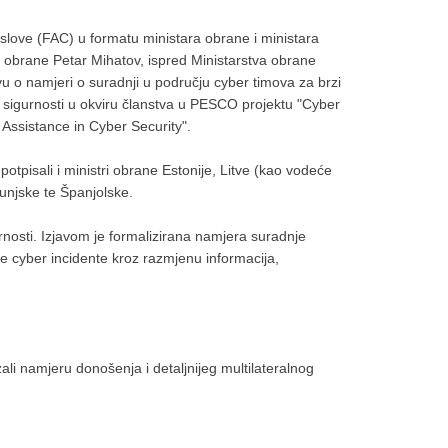
love (FAC) u formatu ministara obrane i ministara
 obrane Petar Mihatov, ispred Ministarstva obrane
vu o namjeri o suradnji u području cyber timova za brzi
sigurnosti u okviru članstva u PESCO projektu "Cyber
ssistance in Cyber Security".
otpisali i ministri obrane Estonije, Litve (kao vodeće
njske te Španjolske.
nosti. Izjavom je formalizirana namjera suradnje
 cyber incidente kroz razmjenu informacija,
ali namjeru donošenja i detaljnijeg multilateralnog