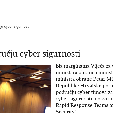
čju cyber sigurnosti >
ručju cyber sigurnosti
Na marginama Vijeća za 
ministara obrane i minis
ministra obrane Petar Mi
Republike Hrvatske potpi
području cyber timova za
cyber sigurnosti u okvir
Rapid Response Teams an
Security".