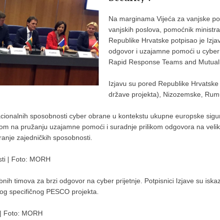
Na marginama Vijeća za vanjske pos
vanjskih poslova, pomoćnik ministra
Republike Hrvatske potpisao je Izja
odgovor i uzajamne pomoći u cyber 
Rapid Response Teams and Mutual A
Izjavu su pored Republike Hrvatske p
države projekta), Nizozemske, Rumu
nacionalnih sposobnosti cyber obrane u kontekstu ukupne europske sigur
om na pružanju uzajamne pomoći i suradnje prilikom odgovora na velike
anje zajedničkih sposobnosti.
osti | Foto: MORH
nih timova za brzi odgovor na cyber prijetnje. Potpisnici Izjave su iskaz
vog specifičnog PESCO projekta.
i | Foto: MORH