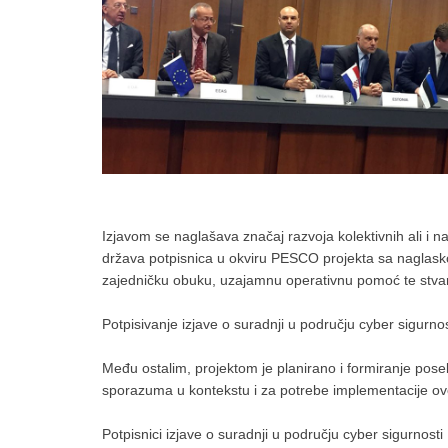
Izjavom se naglašava značaj razvoja kolektivnih ali i 
država potpisnica u okviru PESCO projekta sa naglask
zajedničku obuku, uzajamnu operativnu pomoć te stvar
Potpisivanje izjave o suradnji u području cyber sigurn
Među ostalim, projektom je planirano i formiranje poseb
sporazuma u kontekstu i za potrebe implementacije o
Potpisnici izjave o suradnji u području cyber sigurnost