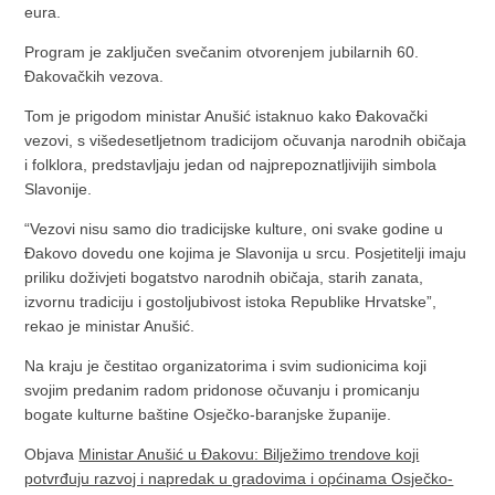
eura.
Program je zaključen svečanim otvorenjem jubilarnih 60.
Đakovačkih vezova.
Tom je prigodom ministar Anušić istaknuo kako Đakovački
vezovi, s višedesetljetnom tradicijom očuvanja narodnih običaja
i folklora, predstavljaju jedan od najprepoznatljivijih simbola
Slavonije.
“Vezovi nisu samo dio tradicijske kulture, oni svake godine u
Đakovo dovedu one kojima je Slavonija u srcu. Posjetitelji imaju
priliku doživjeti bogatstvo narodnih običaja, starih zanata,
izvornu tradiciju i gostoljubivost istoka Republike Hrvatske”,
rekao je ministar Anušić.
Na kraju je čestitao organizatorima i svim sudionicima koji
svojim predanim radom pridonose očuvanju i promicanju
bogate kulturne baštine Osječko-baranjske županije.
Objava
Ministar Anušić u Đakovu: Bilježimo trendove koji
potvrđuju razvoj i napredak u gradovima i općinama Osječko-