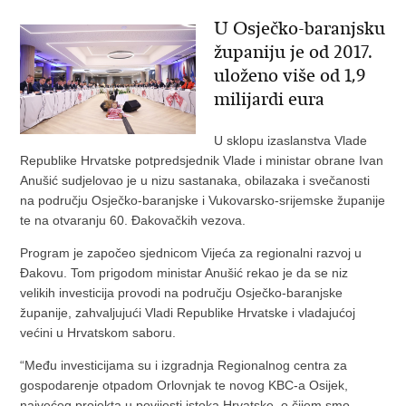
U Osječko-baranjsku
županiju je od 2017.
uloženo više od 1,9
milijardi eura
U sklopu izaslanstva Vlade
Republike Hrvatske potpredsjednik Vlade i ministar obrane Ivan
Anušić sudjelovao je u nizu sastanaka, obilazaka i svečanosti
na području Osječko-baranjske i Vukovarsko-srijemske županije
te na otvaranju 60. Đakovačkih vezova.
Program je započeo sjednicom Vijeća za regionalni razvoj u
Đakovu. Tom prigodom ministar Anušić rekao je da se niz
velikih investicija provodi na području Osječko-baranjske
županije, zahvaljujući Vladi Republike Hrvatske i vladajućoj
većini u Hrvatskom saboru.
“Među investicijama su i izgradnja Regionalnog centra za
gospodarenje otpadom Orlovnjak te novog KBC-a Osijek,
najvećeg projekta u povijesti istoka Hrvatske, o čijem smo