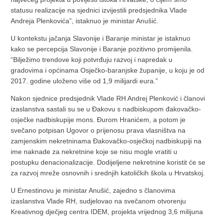
statusu realizacije na sjednici izvijestili predsjednika Vlade
Andreja Plenkovića”, istaknuo je ministar Anušić.
U kontekstu jačanja Slavonije i Baranje ministar je istaknuo
kako se percepcija Slavonije i Baranje pozitivno promijenila.
“Bilježimo trendove koji potvrđuju razvoj i napredak u
gradovima i općinama Osječko-baranjske županije, u koju je od
2017. godine uloženo više od 1,9 milijardi eura.”
Nakon sjednice predsjednik Vlade RH Andrej Plenković i članovi
izaslanstva sastali su se u Đakovu s nadbiskupom đakovačko-
osječke nadbiskupije mons. Đurom Hranićem, a potom je
svečano potpisan Ugovor o prijenosu prava vlasništva na
zamjenskim nekretninama Đakovačko-osječkoj nadbiskupiji na
ime naknade za nekretnine koje se nisu mogle vratiti u
postupku denacionalizacije. Dodijeljene nekretnine koristit će se
za razvoj mreže osnovnih i srednjih katoličkih škola u Hrvatskoj.
U Ernestinovu je ministar Anušić, zajedno s članovima
izaslanstva Vlade RH, sudjelovao na svečanom otvorenju
Kreativnog dječjeg centra IDEM, projekta vrijednog 3,6 milijuna