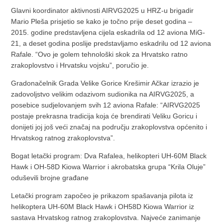
Glavni koordinator aktivnosti AIRVG2025 u HRZ-u brigadir
Mario Pleša prisjetio se kako je točno prije deset godina –
2015. godine predstavljena cijela eskadrila od 12 aviona MiG-
21, a deset godina poslije predstavljamo eskadrilu od 12 aviona
Rafale. “Ovo je golem tehnološki skok za Hrvatsko ratno
zrakoplovstvo i Hrvatsku vojsku”, poručio je.
Gradonačelnik Grada Velike Gorice Krešimir Ačkar izrazio je
zadovoljstvo velikim odazivom sudionika na AIRVG2025, a
posebice sudjelovanjem svih 12 aviona Rafale: “AIRVG2025
postaje prekrasna tradicija koja će brendirati Veliku Goricu i
donijeti joj još veći značaj na području zrakoplovstva općenito i
Hrvatskog ratnog zrakoplovstva”.
Bogat letački program: Dva Rafalea, helikopteri UH-60M Black
Hawk i OH-58D Kiowa Warrior i akrobatska grupa “Krila Oluje”
oduševili brojne građane
Letački program započeo je prikazom spašavanja pilota iz
helikoptera UH-60M Black Hawk i OH58D Kiowa Warrior iz
sastava Hrvatskog ratnog zrakoplovstva. Najveće zanimanje