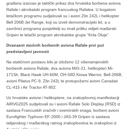
građana izazvao je taktički prikaz dva hrvatska borbena aviona
Rafale i akrobatski program francuskog Rafalea. U bogatom
letačkom programu sudjelovali su i avion Zlin 242L i helikopter
Bell 206B Jet Range, koji su izveli demonstracijski let, a u
završnici programa posjetitelji su imali priliku vidjeti mađarski
Gripen te letački program akrobatske grupe “Krila Oluje”.
Dvanaest moćnih borbenih aviona Rafale prvi put
predstavljeni javnosti
Na statičnom postavu bilo je izloženo 12 višenamjenskih
borbenih aviona Rafale, dva aviona MiG-21, helikopteri Mi-
171Sh, Black Hawk UH-60M, OH-58D Kiowa Warrior, Bell-206B,
avioni Pilatus PC-9, Zlin 242L te protupožarni avioni Canadair
CL-415 i Air Tractor AT-802.
Uz hrvatske avione i helikoptere, na zrakoplovnoj manifestaciji
AIRVG2025 sudjelovali su i avioni Rafale Solo Display (RSD) iz
sastava Francuskih zračnih i svemirskih snaga, borbeni avioni
Eurofighter Typhoon EF-2000 i JAS-39 Gripen iz sastava
talijanskog i mađarskog ratnog zrakoplovstva te zrakoplovi iz