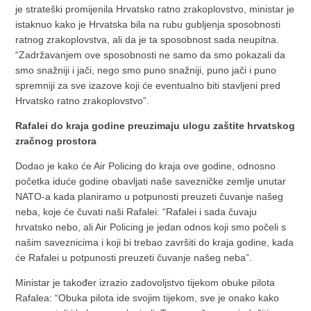
je strateški promijenila Hrvatsko ratno zrakoplovstvo, ministar je
istaknuo kako je Hrvatska bila na rubu gubljenja sposobnosti
ratnog zrakoplovstva, ali da je ta sposobnost sada neupitna.
“Zadržavanjem ove sposobnosti ne samo da smo pokazali da
smo snažniji i jači, nego smo puno snažniji, puno jači i puno
spremniji za sve izazove koji će eventualno biti stavljeni pred
Hrvatsko ratno zrakoplovstvo”.
Rafalei do kraja godine preuzimaju ulogu zaštite hrvatskog
zračnog prostora
Dodao je kako će Air Policing do kraja ove godine, odnosno
početka iduće godine obavljati naše savezničke zemlje unutar
NATO-a kada planiramo u potpunosti preuzeti čuvanje našeg
neba, koje će čuvati naši Rafalei: “Rafalei i sada čuvaju
hrvatsko nebo, ali Air Policing je jedan odnos koji smo počeli s
našim saveznicima i koji bi trebao završiti do kraja godine, kada
će Rafalei u potpunosti preuzeti čuvanje našeg neba”.
Ministar je također izrazio zadovoljstvo tijekom obuke pilota
Rafalea: “Obuka pilota ide svojim tijekom, sve je onako kako