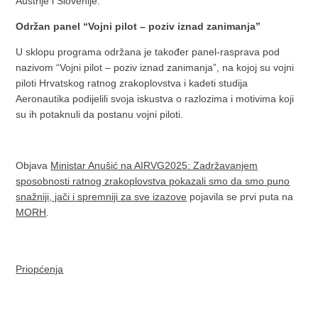
Austrije i Slovenije.
Održan panel “Vojni pilot – poziv iznad zanimanja”
U sklopu programa održana je također panel-rasprava pod
nazivom “Vojni pilot – poziv iznad zanimanja”, na kojoj su vojni
piloti Hrvatskog ratnog zrakoplovstva i kadeti studija
Aeronautika podijelili svoja iskustva o razlozima i motivima koji
su ih potaknuli da postanu vojni piloti.
Objava
Ministar Anušić na AIRVG2025: Zadržavanjem
sposobnosti ratnog zrakoplovstva pokazali smo da smo puno
snažniji, jači i spremniji za sve izazove
pojavila se prvi puta na
MORH
.
Priopćenja