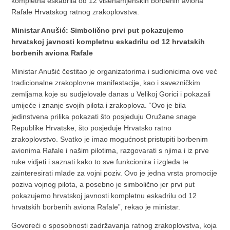
kompletna eskadrila od 12 višenamjenskih borbenih aviona
Rafale Hrvatskog ratnog zrakoplovstva.
Ministar Anušić: Simbolično prvi put pokazujemo
hrvatskoj javnosti kompletnu eskadrilu od 12 hrvatskih
borbenih aviona Rafale
Ministar Anušić čestitao je organizatorima i sudionicima ove već
tradicionalne zrakoplovne manifestacije, kao i savezničkim
zemljama koje su sudjelovale danas u Velikoj Gorici i pokazali
umijeće i znanje svojih pilota i zrakoplova. “Ovo je bila
jedinstvena prilika pokazati što posjeduju Oružane snage
Republike Hrvatske, što posjeduje Hrvatsko ratno
zrakoplovstvo. Svatko je imao mogućnost pristupiti borbenim
avionima Rafale i našim pilotima, razgovarati s njima i iz prve
ruke vidjeti i saznati kako to sve funkcionira i izgleda te
zainteresirati mlade za vojni poziv. Ovo je jedna vrsta promocije
poziva vojnog pilota, a posebno je simbolično jer prvi put
pokazujemo hrvatskoj javnosti kompletnu eskadrilu od 12
hrvatskih borbenih aviona Rafale”, rekao je ministar.
Govoreći o sposobnosti zadržavanja ratnog zrakoplovstva, koja