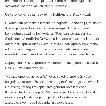
smo zacrtali i kako smo planirali. Tomu možemo svjedočiti
svakodnevno jer piloti lete diljem Hrvatske”.
Uskoro kompletna i eskadrila helikoptera Black Hawk
U kontekstu prelaska s istočne na zapadnu tehnologiju, ministar
Anušić je rekao kako će Oružane snage RH uskoro imati i
kompletnu eskadrilu helikoptera. “Potpisani su ugovori sa
Sjedinjenim Američkim Državama i uskoro očekujemo isporuku
osam helikoptera Black Hawk. Četiri su helikoptera trenutačno
u Oružanim snagama, a uskoro ćemo imati i kompletnu
eskadrilu helikoptera Black Hawk”, poručio je ministar Anušić.
Zapovjednik HRZ-a general Križanec: Pokazujemo jedinstvo u
NATO-u, zajedno smo jači
“Pokazujemo jedinstvo u NATO-u, zajedno smo jači, kako
susjedi nama pomažu, tako i mi drugima”, rekao je zapovjednik
Hrvatskog ratnog zrakoplovstva general-bojnik Michael
Križanec te dodao da je AIRVG značajan događaj za Hrvatsko
ratno zrakoplovstvo kojem nije cilj prikazati samo vojno
zrakoplovstvo, nego i općenito zrakoplovstvo.